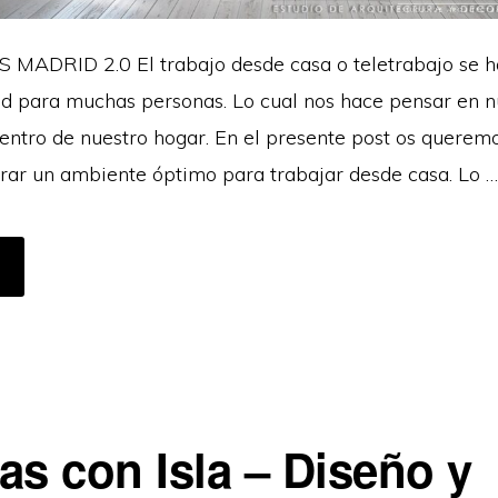
ADRID 2.0 El trabajo desde casa o teletrabajo se h
ad para muchas personas. Lo cual nos hace pensar en 
entro de nuestro hogar. En el presente post os querem
grar un ambiente óptimo para trabajar desde casa. Lo …
CERCA
E
RABAJO
ESDE
ASA:
DEAS
ARA
REAR
N
SPACIO
E
RABAJO
as con Isla – Diseño y
GRADABLE