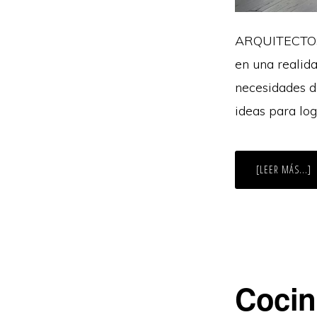
ARQUITECTOS M
en una realid
necesidades d
ideas para lo
A
[LEER MÁS...]
D
T
D
C
I
P
C
U
E
D
T
Cocin
A