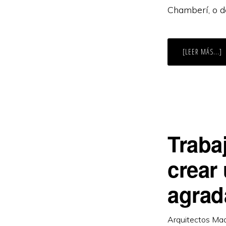
Chamberí, o d
A
[LEER MÁS...]
D
Q
H
D
D
L
R
D
U
V
D
Traba
L
E
M
crear
agrad
Arquitectos Mad