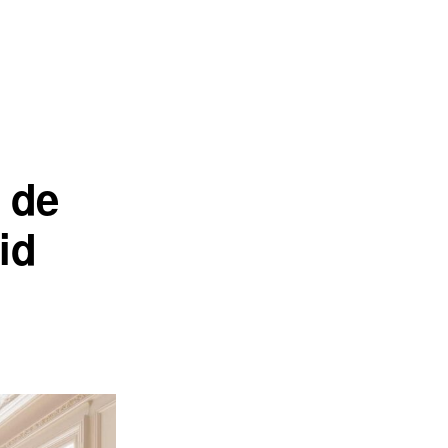
 de
id