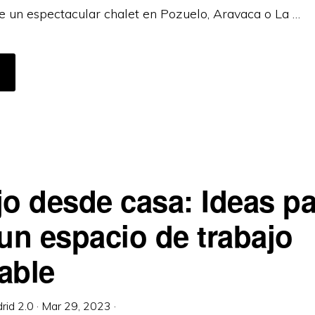
e un espectacular chalet en Pozuelo, Aravaca o La …
CERCA
E
UÉ
AY
ETRÁS
E
A
EFORMA
E
NA
IVIENDA
E
jo desde casa: Ideas pa
UJO
N
ADRID
 un espacio de trabajo
able
rid 2.0
·
Mar 29, 2023
·