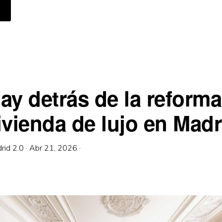
CERCA
E
ÓMO
LEGIR
U
STUDIO
E
RQUITECTURA
NTERIORISMO
N
ADRID
ay detrás de la reforma
ivienda de lujo en Madr
rid 2.0
·
Abr 21, 2026
·