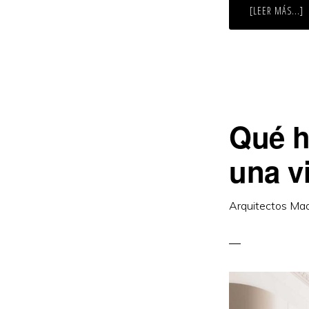
A
[LEER MÁS...]
D
C
E
T
E
D
A
E
I
E
M
Qué h
una v
Arquitectos Mad