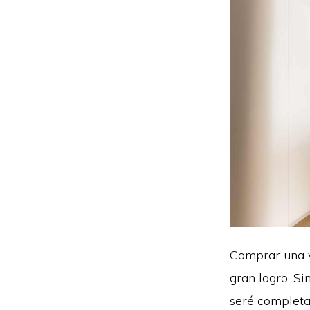
Comprar una v
gran logro. S
seré completa