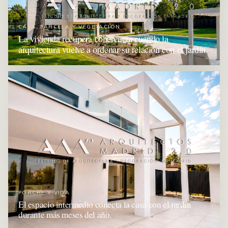
CASA, PARCELA Y VEGETACIÓN
La vivienda recupera coherencia cuando la
arquitectura vuelve a ordenar su relación con el jardín.
PORCHE Y VIDA EXTERIOR
El espacio intermedio conecta la casa con el jardín
durante más meses del año.