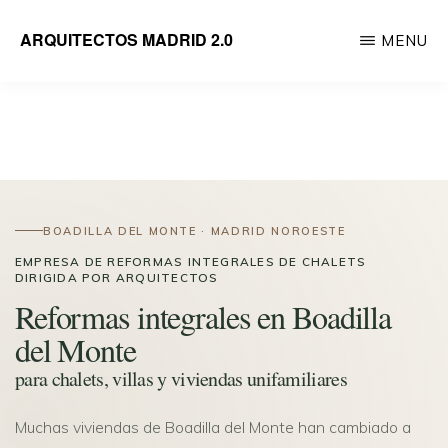
Saltar
ARQUITECTOS MADRID 2.0
MENU
al
Empresa
contenido
de
principal
reformas
integrales
de
viviendas
BOADILLA DEL MONTE · MADRID NOROESTE
dirigida
EMPRESA DE REFORMAS INTEGRALES DE CHALETS
DIRIGIDA POR ARQUITECTOS
por
Reformas integrales en Boadilla
Arquitectos
del Monte
para chalets, villas y viviendas unifamiliares
Muchas viviendas de Boadilla del Monte han cambiado a