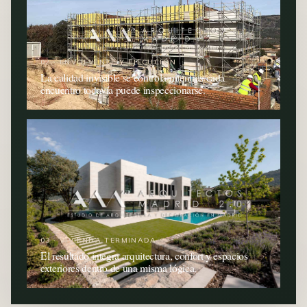
02 · ENVOLVENTE Y EJECUCIÓN
La calidad invisible se controla mientras cada
encuentro todavía puede inspeccionarse.
03 · VIVIENDA TERMINADA
El resultado integra arquitectura, confort y espacios
exteriores dentro de una misma lógica.