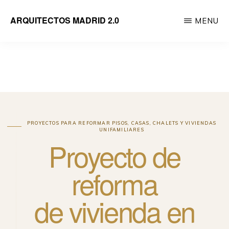
Saltar
ARQUITECTOS MADRID 2.0
MENU
al
Empresa
contenido
de
principal
reformas
integrales
de
viviendas
PROYECTOS PARA REFORMAR PISOS, CASAS, CHALETS Y VIVIENDAS
UNIFAMILIARES
dirigida
Proyecto de
por
Arquitectos
reforma
de vivienda en