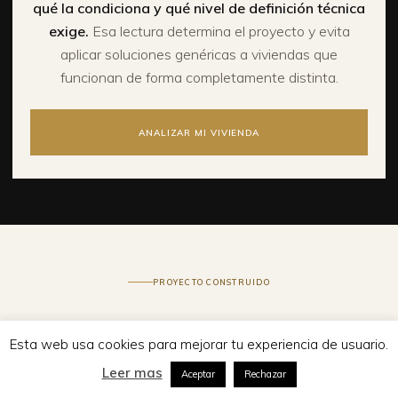
qué la condiciona y qué nivel de definición técnica
exige.
Esa lectura determina el proyecto y evita
aplicar soluciones genéricas a viviendas que
funcionan de forma completamente distinta.
ANALIZAR MI VIVIENDA
PROYECTO CONSTRUIDO
Del estado inicial y
Esta web usa cookies para mejorar tu experiencia de usuario.
los planos
SOLICITAR CONSULTA PARA MI PROYECTO
Leer mas
Aceptar
Rechazar