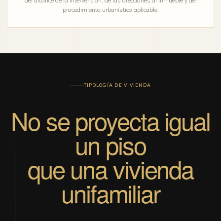
del alcance de la intervención, de las afecciones al inmueble y del
procedimiento urbanístico aplicable.
TIPOLOGÍA DE VIVIENDA
No se proyecta igual
un piso
que una vivienda
unifamiliar