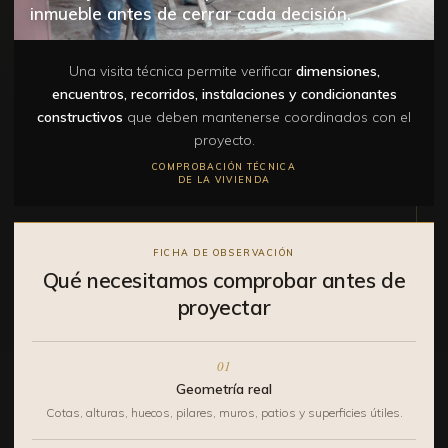
inmueble antes de cerrar cada decisión.
Una visita técnica permite verificar
dimensiones,
encuentros, recorridos, instalaciones y condicionantes
constructivos
que deben mantenerse coordinados con el
proyecto.
COMPROBACIÓN TÉCNICA
DE LA VIVIENDA
FICHA DE OBSERVACIÓN
Qué necesitamos comprobar antes de
proyectar
01
Geometría real
Cotas, alturas, huecos, pilares, muros, patios y superficies útiles.