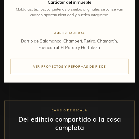
Carácter del inmueble
Molduras, techos, carpinterías o suelos originales se conservan
cuando aportan identidad y pueden integrarse.
ÁMBITO HABITUAL
Barrio de Salamanca, Chamberí, Retiro, Chamartín,
Fuencarral-El Pardo y Hortaleza.
VER PROYECTOS Y REFORMAS DE PISOS
CAMBIO DE ESCALA
Del edificio compartido a la casa
completa