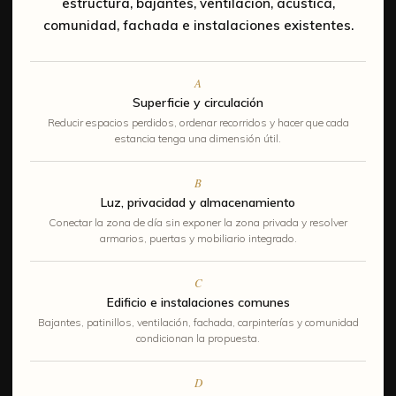
estructura, bajantes, ventilación, acústica,
comunidad, fachada e instalaciones existentes.
A
Superficie y circulación
Reducir espacios perdidos, ordenar recorridos y hacer que cada
estancia tenga una dimensión útil.
B
Luz, privacidad y almacenamiento
Conectar la zona de día sin exponer la zona privada y resolver
armarios, puertas y mobiliario integrado.
C
Edificio e instalaciones comunes
Bajantes, patinillos, ventilación, fachada, carpinterías y comunidad
condicionan la propuesta.
D