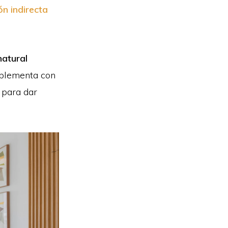
ón indirecta
natural
mplementa con
 para dar