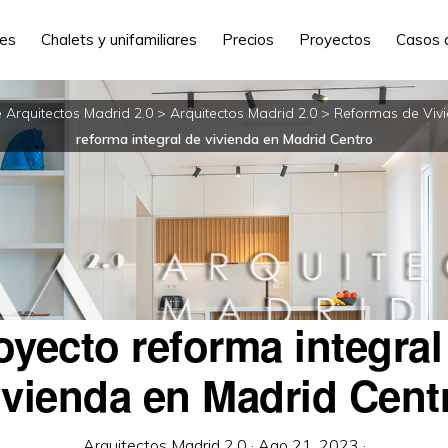
les
Chalets y unifamiliares
Precios
Proyectos
Casos 
e Arquitectos Madrid 2.0
>
Arquitectos Madrid 2.0
>
Reformas de Viv
reforma integral de vivienda en Madrid Centro
oyecto reforma integral
ivienda en Madrid Cent
Arquitectos Madrid 2.0
·
Ago 21, 2023
·