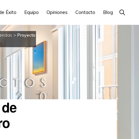
Show
de Éxito
Equipo
Opiniones
Contacto
Blog
Search
iendas
>
Proyecto
 de
ro