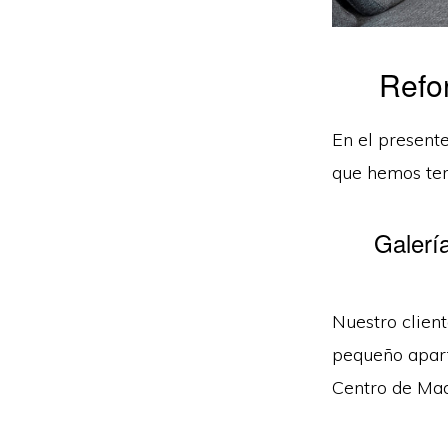
Refo
En el present
que hemos ter
Galerí
Nuestro clien
pequeño apart
Centro de Mad