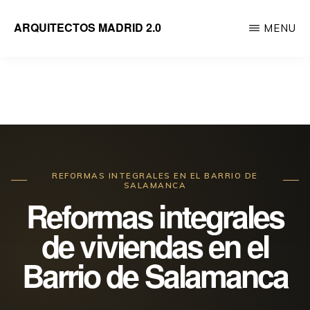
Saltar
ARQUITECTOS MADRID 2.0
MENU
al
Empresa
contenido
de
principal
reformas
integrales
de
viviendas
REFORMAS INTEGRALES EN EL BARRIO DE
dirigida
SALAMANCA
Reformas integrales
por
Arquitectos
de viviendas en el
Barrio de Salamanca