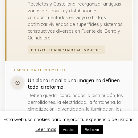
Recoletos y Castellana; reorganizar antiguas
zonas de servicio y distribuciones
compartimentadas en Goya o Lista; y
optimizar viviendas de superficies y sistemas
constructivos diversos en Fuente del Berro y
Guindalera.
PROYECTO ADAPTADO AL INMUEBLE
Un plano inicial o una imagen no definen
toda la reforma.
Deben quedar coordinadas la distribución, las
demoliciones, la electricidad, la fontanería, la
climatización, la ventilación, la iluminación, las
carpinterías, la cocina, los baños, los materiales
Esta web usa cookies para mejorar tu experiencia de usuario.
y los elementos que se conservarán o
PRESUPUESTO REFORMA EN BARRIO DE
SALAMANCA
restaurarán.
Leer mas
Aceptar
Rechazar