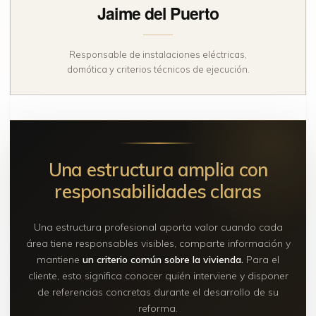
Jaime del Puerto
Responsable de instalaciones eléctricas,
domótica y criterios técnicos de ejecución.
Una estructura amplia con
responsabilidades claras
Una estructura profesional aporta valor cuando cada
área tiene responsables visibles, comparte información y
mantiene
un criterio común sobre la vivienda.
Para el
cliente, esto significa conocer quién interviene y disponer
de referencias concretas durante el desarrollo de su
reforma.