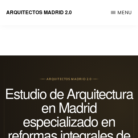
Saltar
ARQUITECTOS MADRID 2.0
MENU
al
Empresa
contenido
de
principal
reformas
integrales
de
viviendas
ARQUITECTOS MADRID 2.0
dirigida
Estudio de Arquitectura
por
en Madrid
Arquitectos
especializado en
reformas integrales de