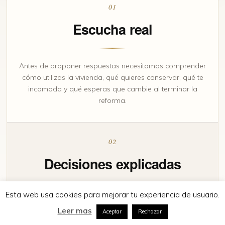
01
Escucha real
Antes de proponer respuestas necesitamos comprender
cómo utilizas la vivienda, qué quieres conservar, qué te
incomoda y qué esperas que cambie al terminar la
reforma.
02
Decisiones explicadas
Esta web usa cookies para mejorar tu experiencia de usuario.
Traducimos las cuestiones técnicas a un lenguaje
Leer mas
comprensible para que puedas valorar alternativas,
Aceptar
Rechazar
entender sus consecuencias y tomar decisiones con