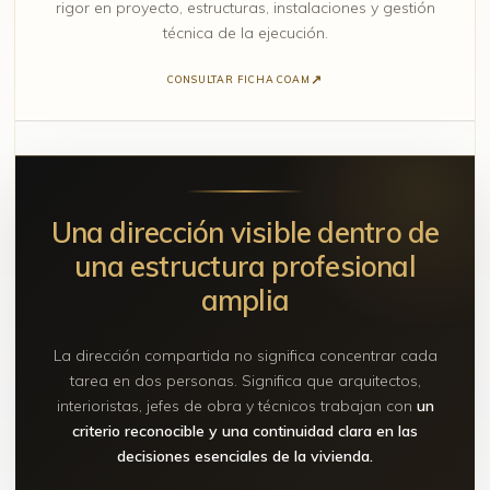
rigor en proyecto, estructuras, instalaciones y gestión
técnica de la ejecución.
CONSULTAR FICHA COAM
Una dirección visible dentro de
una estructura profesional
amplia
La dirección compartida no significa concentrar cada
tarea en dos personas. Significa que arquitectos,
interioristas, jefes de obra y técnicos trabajan con
un
criterio reconocible y una continuidad clara en las
decisiones esenciales de la vivienda.