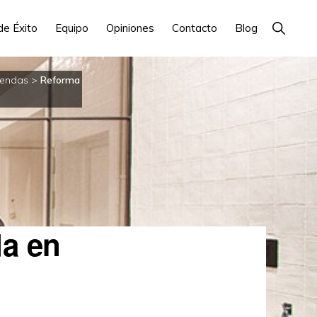
Show
de Éxito
Equipo
Opiniones
Contacto
Blog
Search
iendas
>
Reforma
da en
M