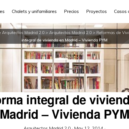
les
Chalets y unifamiliares
Precios
Proyectos
Casos 
e Arquitectos Madrid 2.0
>
Arquitectos Madrid 2.0
>
Reformas de Viv
integral de vivienda en Madrid – Vivienda PYM
rma integral de vivien
Madrid – Vivienda PY
Arquitectos Madrid 2.0
·
May 12, 2014
·