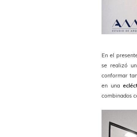
En el present
se realizó u
conformar tan
en una
ecléc
combinados 