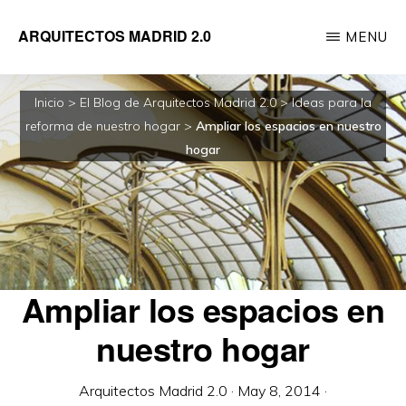
Saltar
ARQUITECTOS MADRID 2.0
MENU
al
Empresa
contenido
de
principal
Inicio
>
El Blog de Arquitectos Madrid 2.0
>
Ideas para la
reformas
reforma de nuestro hogar
>
Ampliar los espacios en nuestro
integrales
hogar
de
viviendas
dirigida
por
Ampliar los espacios en
Arquitectos
nuestro hogar
Arquitectos Madrid 2.0
·
May 8, 2014
·