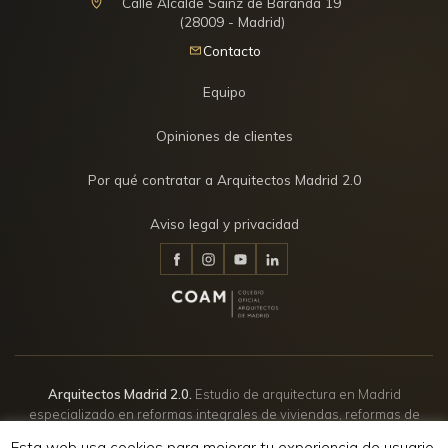
Calle Alcalde Sainz de Baranda 19
(28009 - Madrid)
Contacto
Equipo
Opiniones de clientes
Por qué contratar a Arquitectos Madrid 2.0
Aviso legal y privacidad
Arquitectos Madrid 2.0.
Estudio de arquitectura en Madrid
especializado en reformas integrales de viviendas, reformas de
pisos, chalets y viviendas unifamiliares, asesoramiento técnico
Esta web usa cookies para mejorar tu experiencia de usuario.