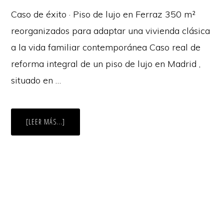
Caso de éxito · Piso de lujo en Ferraz 350 m²
reorganizados para adaptar una vivienda clásica
a la vida familiar contemporánea Caso real de
reforma integral de un piso de lujo en Madrid ,
situado en …
ACERCA
[LEER MÁS...]
DE
REFORMA
INTEGRAL
DE
UN
PISO
DE
LUJO
DE
350
M²
EN
FERRAZ,
MADRID