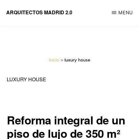
Saltar
ARQUITECTOS MADRID 2.0
MENU
al
Empresa
contenido
de
principal
reformas
integrales
Inicio
>
luxury house
de
viviendas
LUXURY HOUSE
dirigida
por
Arquitectos
Reforma integral de un
piso de lujo de 350 m²