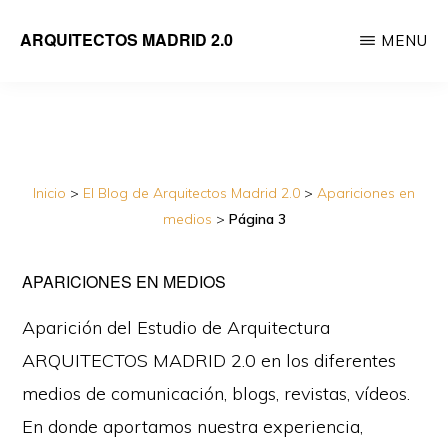
Saltar
ARQUITECTOS MADRID 2.0
MENU
al
Empresa
contenido
de
principal
reformas
integrales
Inicio
>
El Blog de Arquitectos Madrid 2.0
>
Apariciones en
de
medios
>
Página 3
viviendas
dirigida
APARICIONES EN MEDIOS
por
Aparición del Estudio de Arquitectura
Arquitectos
ARQUITECTOS MADRID 2.0 en los diferentes
medios de comunicación, blogs, revistas, vídeos.
En donde aportamos nuestra experiencia,