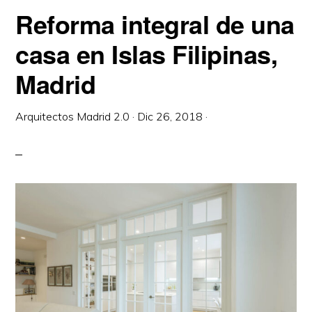
M²
Reforma integral de una
EN
FERRAZ,
MADRID
casa en Islas Filipinas,
Madrid
Arquitectos Madrid 2.0
·
Dic 26, 2018
·