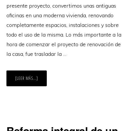
presente proyecto, convertimos unas antiguas
oficinas en una moderna vivienda, renovando
completamente espacios, instalaciones y sobre
todo el uso de la misma. Lo más importante a la
hora de comenzar el proyecto de renovación de
la casa, fue trasladar la …
ACERCA
[LEER MÁS...]
DE
REFORMA
INTEGRAL
DE
VIVIENDA
EN
RETIRO,
MADRID
Reforma integral de un