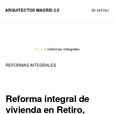
Saltar
ARQUITECTOS MADRID 2.0
MENU
al
Empresa
contenido
de
principal
reformas
integrales
Inicio
>
reformas integrales
de
viviendas
REFORMAS INTEGRALES
dirigida
por
Arquitectos
Reforma integral de
vivienda en Retiro,