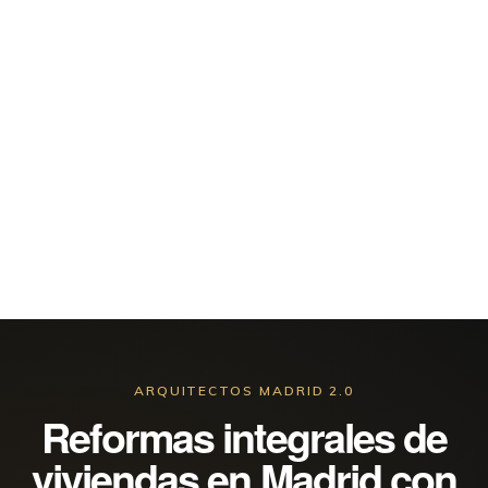
LOFT
EN
MADRID
–
RECUPERANDO
UN
LOOK
INDUSTRIAL
ARQUITECTOS MADRID 2.0
Reformas integrales de
viviendas en Madrid con