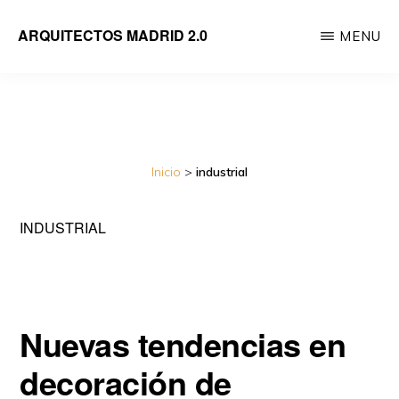
Saltar
ARQUITECTOS MADRID 2.0
MENU
al
Empresa
contenido
de
principal
reformas
integrales
Inicio
>
industrial
de
viviendas
INDUSTRIAL
dirigida
por
Arquitectos
Nuevas tendencias en
decoración de