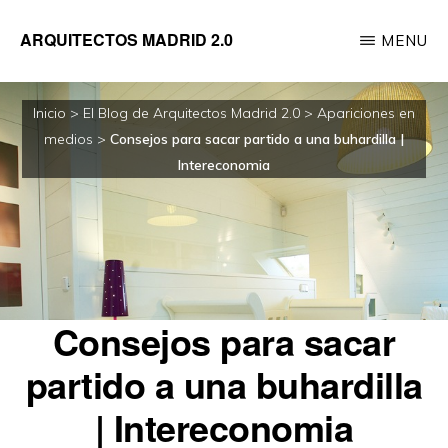
Saltar
ARQUITECTOS MADRID 2.0
MENU
al
Empresa
contenido
de
principal
Inicio
>
El Blog de Arquitectos Madrid 2.0
>
Apariciones en
reformas
medios
>
Consejos para sacar partido a una buhardilla |
integrales
Intereconomia
de
viviendas
dirigida
por
Consejos para sacar
Arquitectos
partido a una buhardilla
| Intereconomia