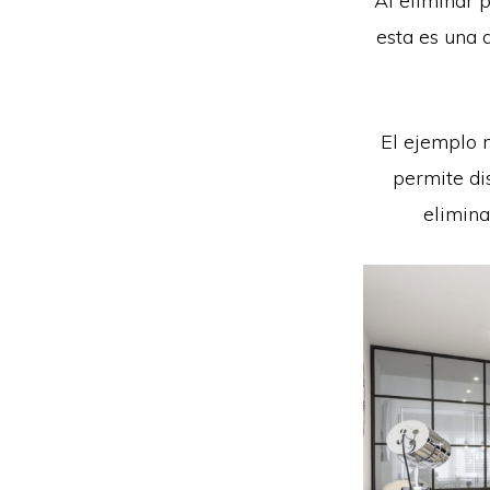
Al eliminar 
esta es una d
El ejemplo 
permite di
elimina