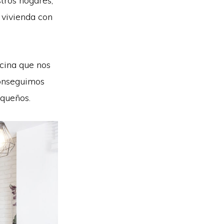
tros hogares,
a vivienda con
cina que nos
conseguimos
equeños.