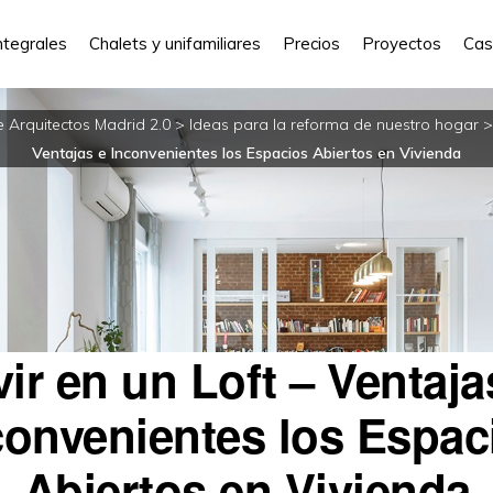
ntegrales
Chalets y unifamiliares
Precios
Proyectos
Cas
e Arquitectos Madrid 2.0
>
Ideas para la reforma de nuestro hogar
Ventajas e Inconvenientes los Espacios Abiertos en Vivienda
vir en un Loft – Ventaja
convenientes los Espac
Abiertos en Vivienda