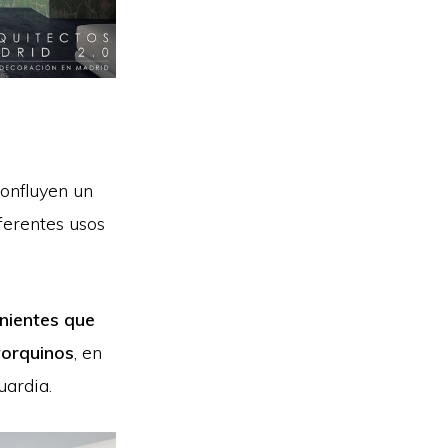
confluyen un
iferentes usos
enientes que
orquinos
, en
uardia.