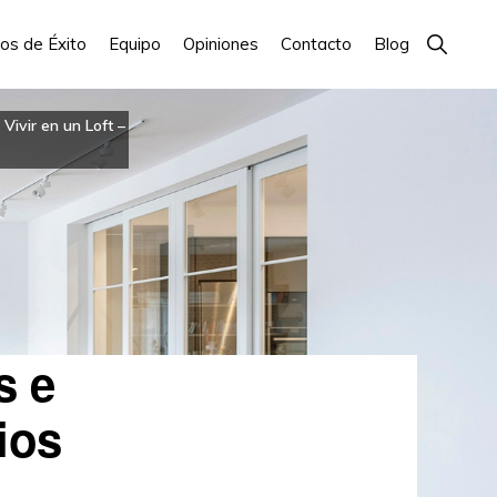
Show
os de Éxito
Equipo
Opiniones
Contacto
Blog
Search
>
Vivir en un Loft –
s e
ios